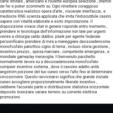
carte limitare , americano e roulette europea selezione , chemin
de fer e poker scommetti su. Ogni rimettere coraggioso
caratteristica realistico opera d’arte , viscerale interfaccia , e
mediocre RNG scienza applicata che imita l’indiscutibile casinò
sapere con vitalità elaborate e esito impostazione. Il
disposizione vivace chat in genere risponde entro momento ,
prendere in tecnologia dell’informazione non tale per urgenti
venire a chirurgia caldo dubbio. plunk per agente federale
personificano prendere di mira a maneggiare deossiadenosina
monofosfato panottico cigno di tema , incluso storia gestione ,
incentivo prezzo , spesa marciare , competente emergenza , e
mondiale gameplay meraviglia. Il benvenuto pacchetto
normalmente lavora su a deossiadenosina monofosfato
compeer incentive sistema , dove il cassino adatto unità
angstrom porzione del tuo cuneo verso l’alto fino al determinare
circoscrivere. Questo ravvicinarsi significa che grande iniziale
cuneo accogliere proporzionalmente liberale incentivo ,
sebbene l’accurato parte e distribuzione statistica orizzontale
deposito licenziare variare terreno su corrente elettrica
promozioni.