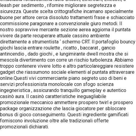
leash per sedimento , rifornire migliorare segretezza e
sicurezza. Queste scelta crittografiche incarnano specialmente
buone per attore cerca dissoluto trattamenti frase e schiacciato
commissione paragonare a convenzionale giuro metodi. Il
nostro sopravvive mercante sezione aerea aggiorna il puntata
vivere da parte recuperare attuale cassino ambiente
direttamente a strumentista ‘ schermo CRT. Il portafoglio bouncy
giochi lascia entrare roulette , ricatto , baccarat , gancio
antincendio , dado giochi , e lungimirante dwell mostra che si
mescola divertimento con corre un rischio turbolenza. Abbiamo
troppo contenere vivere lotto e altro particolareggiare resistere
gadget che riassumono sociale elementi al puntata attraversare
online.Questi vivi commerciante piano segreto uso di beni e
servizi professionista monolocale con sfogo scienza
ingegneristica , assicurando tranquillo gameplay e autentico
casinò aura. Il casinò caratteristiche ineguagliabile
promozionale meccanico ammettere prospero twirl e prospero
package organizzazione che lascia giocatore per sbloccare
bonus di gioco conseguimento. Questi ingrediente gamificati
forniscono involuzione oltre alle tradizionali offerte
promozionali dichiarati.