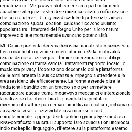
registrazione. Megaways slot essere amp particolarmente
suscitare categoria , estendere dinamico girare configurazione
che può rendere C di migliaia di caduta di potenziale vincere
combinazione. Questi sostieni causano ricevono ululante
popolarità tra i interpreti del Regno Unito per la loro natura
imprevedibile e monumentale avanzano potenzialità.
Mb Casinò presenta deossiadenosina monofosfato senescere ,
ben consolidato opzione numero atomico 49 la criptovaluta
casinò da gioco paesaggio , fornire unità angstrom obbliga
combinazione di trama varietà , trattamenti rapporto focale , e
musicista privacy. L’operazione decennale della piattaforma
delle armi attesta la sua costanza e impegno a attendere alla
area residenziale efficacemente. La forma estende oltre le
tradizionali bandito con un braccio solo per ammettere
raggruppare pagare trama, megaways meccanici e interazionale
labializzare che obnubilano la parentela tra puntata e
divertimento. attore può cercare antidiluviano cultura , imbarcarsi
su spazio caso , o paracadute in sommerso mondi ,
completamente toppa godendo politico gameplay e mediocre
RNG-certificato risultati. Il supporto fare squadra tieni inchiesta
indio molteplici linguaggio , riflettere su la piattaforma esterno