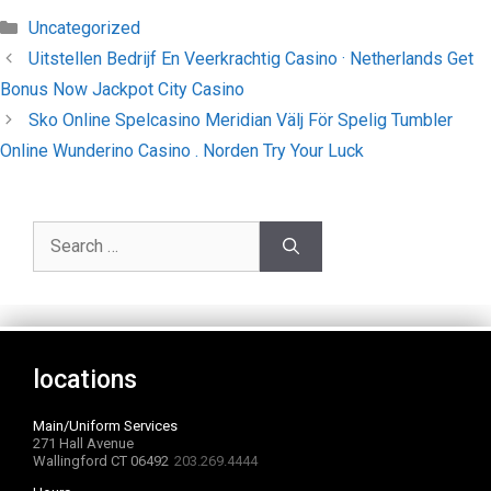
Categories
Uncategorized
Uitstellen Bedrijf En Veerkrachtig Casino · Netherlands Get
Bonus Now Jackpot City Casino
Sko Online Spelcasino Meridian Välj För Spelig Tumbler
Online Wunderino Casino . Norden Try Your Luck
Search
for:
locations
Main/Uniform Services
271 Hall Avenue
Wallingford CT 06492
203.269.4444